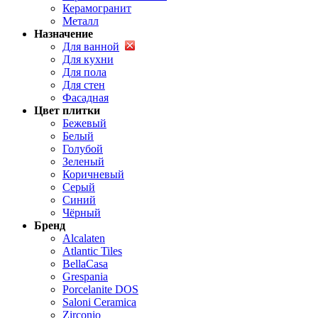
Керамогранит
Металл
Назначение
Для ванной
Для кухни
Для пола
Для стен
Фасадная
Цвет плитки
Бежевый
Белый
Голубой
Зеленый
Коричневый
Серый
Синий
Чёрный
Бренд
Alcalaten
Atlantic Tiles
BellaCasa
Grespania
Porcelanite DOS
Saloni Ceramica
Zirconio