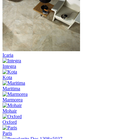
Icaria
Integra
Kota
Maritima
Marmorea
Mohair
Oxford
Paris