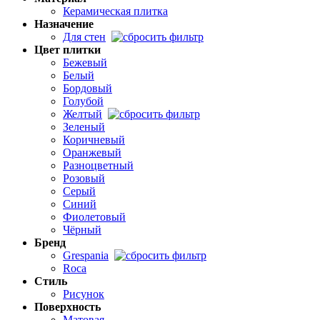
Керамическая плитка
Назначение
Для стен
Цвет плитки
Бежевый
Белый
Бордовый
Голубой
Желтый
Зеленый
Коричневый
Оранжевый
Разноцветный
Розовый
Серый
Синий
Фиолетовый
Чёрный
Бренд
Grespania
Roca
Стиль
Рисунок
Поверхность
Матовая