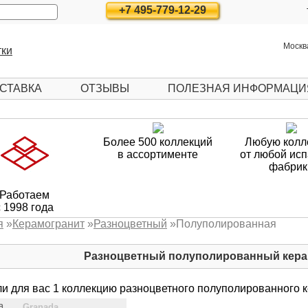
+7 495-779-12-29
Москва
СТАВКА
ОТЗЫВЫ
ПОЛЕЗНАЯ ИНФОРМАЦИ
Более 500 коллекций
Любую колл
в ассортименте
от любой ис
фабрик
Работаем
с 1998 года
я
»
Керамогранит
»
Разноцветный
»
Полуполированная
Разноцветный полуполированный кера
и для вас 1 коллекцию разноцветного полуполированного 
Granada