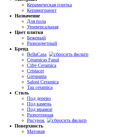
Керамическая плитка
Керамогранит
Назначение
Для пола
Универсальная
Цвет плитки
Бежевый
Разноцветный
Бренд
BellaCasa
Ceramicas Fanal
Cifre Ceramica
Cristacer
Grespania
Saloni Ceramica
Tau ceramica
Стиль
Под дерево
Под камень
Под мрамор
Разнотонная
Рисунок
Поверхность
Матовая