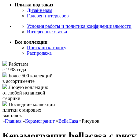
Плитка под заказ
Дизайнерам
Галереи интерьеров
Условия работы и политика конфиденциальности
Интересные статьи
Все коллекции
Поиск по каталогу
Распродажа
Работаем
с 1998 года
Более 500 коллекций
в ассортименте
Любую коллекцию
от любой испанской
фабрики
Последние коллекции
плитки с мировых
выставок
»
Главная
»
Керамогранит
»
BellaCasa
»
Рисунок
Керамогранит bellacasa с рис