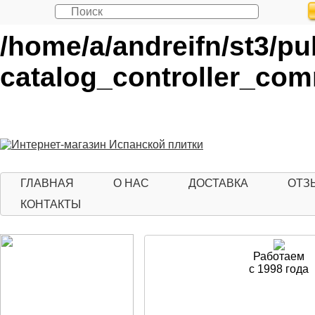
Notice
: Undefined offset:
/home/a/andreifn/st3/p
catalog_controller_co
ГЛАВНАЯ
О НАС
ДОСТАВКА
ОТЗ
КОНТАКТЫ
Работаем
с 1998 года