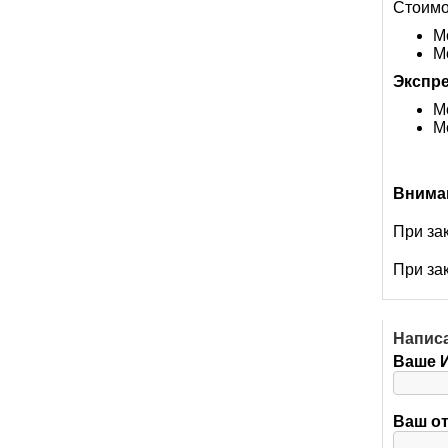
Стоимо
М
М
Экспре
М
М
Внима
При за
При за
Напис
Ваше 
Ваш о