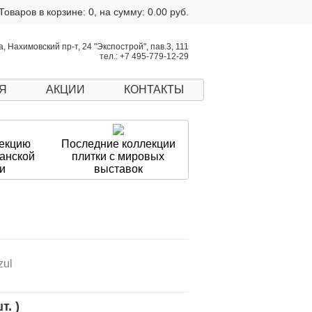
Товаров в корзине: 0, на сумму: 0.00 руб.
, Нахимовский пр-т, 24 "Экспострой", пав.3, 111
тел.: +7 495-779-12-29
Я
АКЦИИ
КОНТАКТЫ
екцию
Последние коллекции
панской
плитки с мировых
и
выставок
zul
т. )