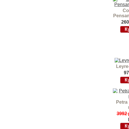
Co
Pensam
260
Leyre
97
Petra 
3992 