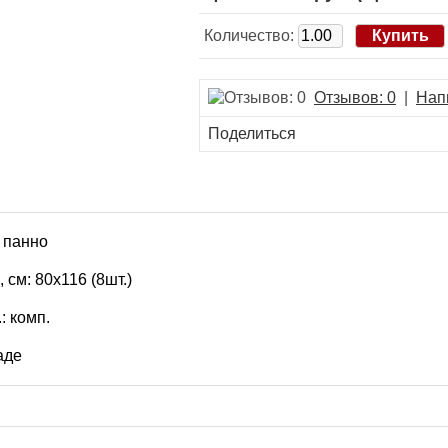
Количество:
Отзывов: 0
|
Нап
Поделиться
- панно
 см: 80х116 (8шт.)
.: комп.
аде