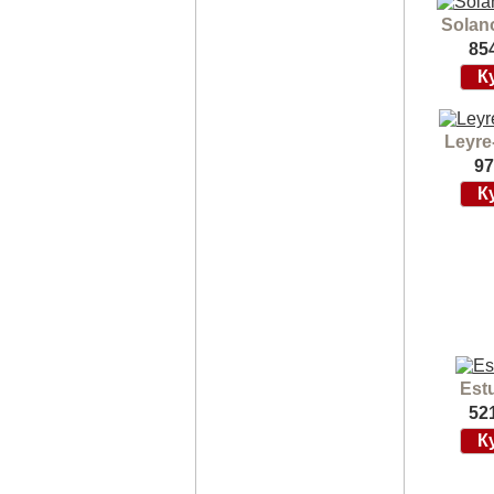
Solan
85
Leyre
97
Est
52