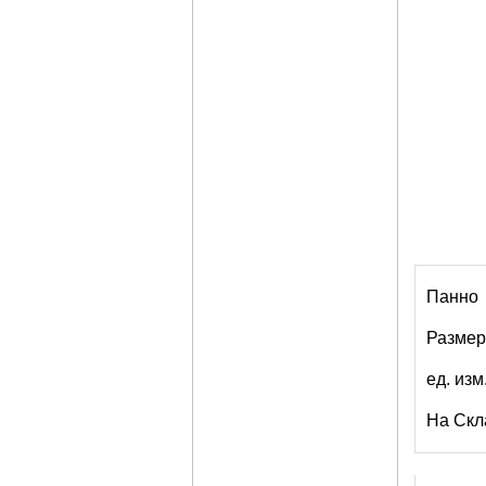
Панно
Размер
ед. изм
На Скл