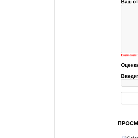
Ваш о
Внимание:
Оценка
Введит
ПРОС