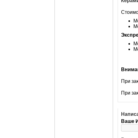
Керами
Стоимо
М
М
Экспре
М
М
Внима
При за
При за
Напис
Ваше 