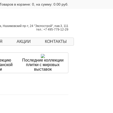
url.php
on line
270
Notice
: Undefined offset: 103 in
Товаров в корзине: 0, на сумму: 0.00 руб.
, Нахимовский пр-т, 24 "Экспострой", пав.3, 111
тел.: +7 495-779-12-29
Я
АКЦИИ
КОНТАКТЫ
екцию
Последние коллекции
панской
плитки с мировых
и
выставок