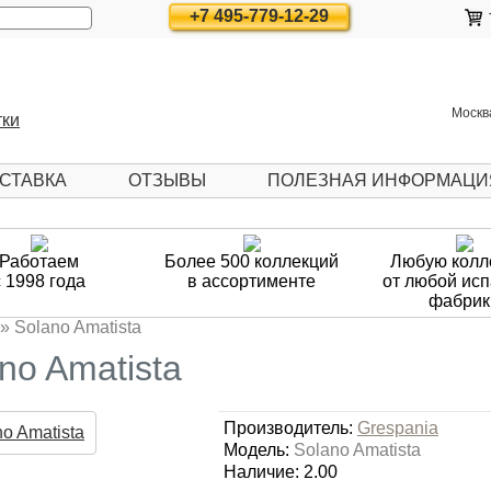
c_html/vqmod/vqcache/vq2-catalog_controller_common_seo_
+7 495-779-12-29
alog_controller_common_seo_url.php
on line
270
Москва
СТАВКА
ОТЗЫВЫ
ПОЛЕЗНАЯ ИНФОРМАЦИ
Работаем
Более 500 коллекций
Любую колл
с 1998 года
в ассортименте
от любой ис
фабрик
»
Solano Amatista
no Amatista
Производитель:
Grespania
Модель:
Solano Amatista
Наличие: 2.00