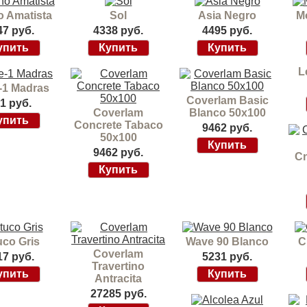
o Amatista
Sol
Asia Negro
M
47 руб.
4338 руб.
4495 руб.
L
-1 Madras
Coverlam Basic
1 руб.
Coverlam
Blanco 50x100
Concrete Tabaco
9462 руб.
50х100
9462 руб.
Cn
uco Gris
Wave 90 Blanco
C
Coverlam
17 руб.
5231 руб.
Travertino
Antracita
27285 руб.